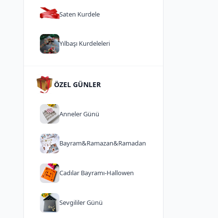
Saten Kurdele
Yılbaşı Kurdeleleri
ÖZEL GÜNLER
Anneler Günü
Bayram&Ramazan&Ramadan
Cadılar Bayramı-Hallowen
Sevgililer Günü