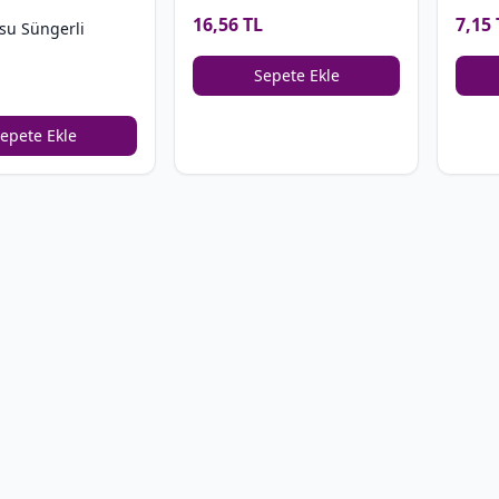
7,15 
16,56 TL
su Süngerli
Sepete Ekle
epete Ekle