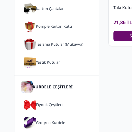
Takı Kutu
Karton Çantalar
21,86 TL
Komple Karton Kutu
S
Taslama Kutular (Mukavva)
Yastık Kutular
KURDELE ÇEŞİTLERİ
Fiyonk Çeşitleri
Grogren Kurdele