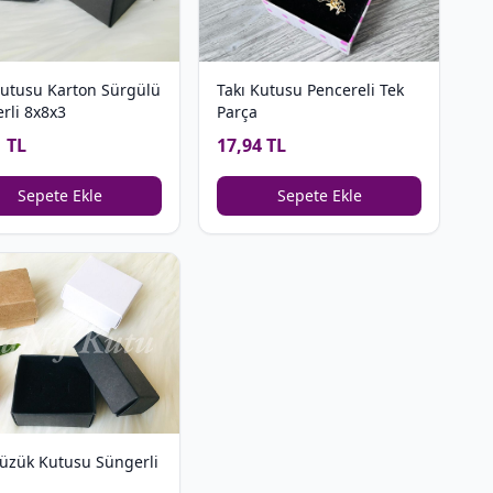
Takı Kutusu Pencereli Tek
Kutusu Karton Sürgülü
Parça
rli 8x8x3
17,94 TL
1 TL
Sepete Ekle
Sepete Ekle
yüzük Kutusu Süngerli