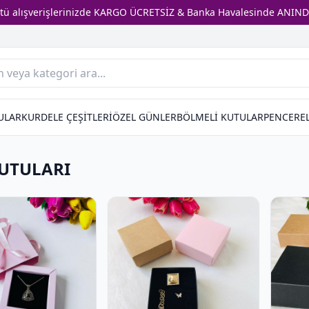
stü alışverişlerinizde KARGO ÜCRETSİZ & Banka Havalesinde ANIND
ULAR
KURDELE ÇEŞİTLERİ
ÖZEL GÜNLER
BÖLMELİ KUTULAR
PENCEREL
KUTULARI