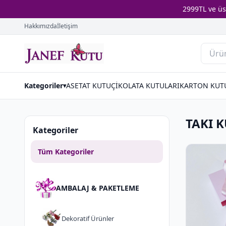
2999TL ve ü
Hakkımızda
İletişim
Kategoriler
ASETAT KUTU
ÇİKOLATA KUTULARI
KARTON KUT
▾
TAKI 
Kategoriler
Tüm Kategoriler
AMBALAJ & PAKETLEME
Dekorati̇f Ürünler