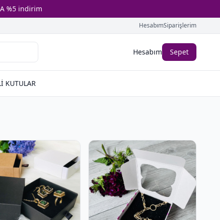
A %5 indirim
Hesabım
Siparişlerim
Hesabım
Sepet
İ KUTULAR