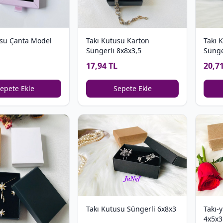
usu Çanta Model
Takı Kutusu Karton
Takı 
Süngerli 8x8x3,5
Sünge
17,94 TL
20,7
epete Ekle
Sepete Ekle
Takı-
Takı Kutusu Süngerli 6x8x3
4x5x3