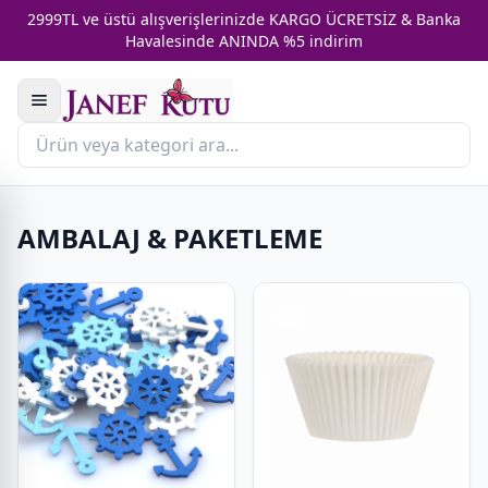
2999TL ve üstü alışverişlerinizde KARGO ÜCRETSİZ & Banka
Havalesinde ANINDA %5 indirim
AMBALAJ & PAKETLEME