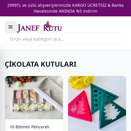
2999TL ve üstü alışverişlerinizde KARGO ÜCRETSİZ & Banka
Havalesinde ANINDA %5 indirim
ÇİKOLATA KUTULARI
10 Bölmeli Pencereli