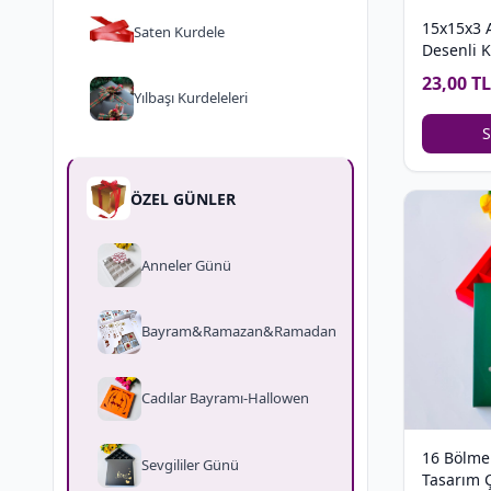
15x15x3 A
Saten Kurdele
Desenli 
23,00 TL
Yılbaşı Kurdeleleri
S
ÖZEL GÜNLER
Anneler Günü
Bayram&Ramazan&Ramadan
Cadılar Bayramı-Hallowen
16 Bölme
Sevgililer Günü
Tasarım 