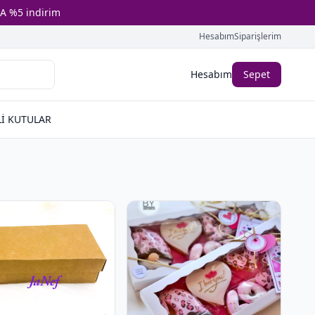
A %5 indirim
Hesabım
Siparişlerim
Hesabım
Sepet
İ KUTULAR