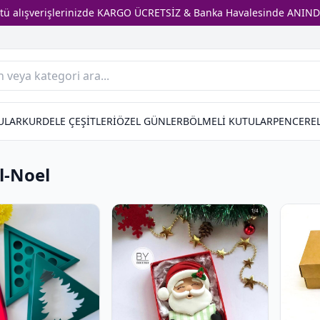
stü alışverişlerinizde KARGO ÜCRETSİZ & Banka Havalesinde ANIND
ULAR
KURDELE ÇEŞİTLERİ
ÖZEL GÜNLER
BÖLMELİ KUTULAR
PENCEREL
ıl-Noel