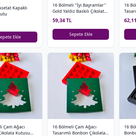
16 Bölmeli "İyi Bayramlar"
16 Bö
setat Kapaklı
Gold Yaldız Baskılı Çikolata
Tasar
Kutu
Kutusu
Kutu
59,34 TL
62,1
Sepete Ekle
epete Ekle
li Çam Ağacı
16 Bölmeli Çam Ağacı
16 Bö
Çikolata Kutusu
Tasarımlı Bonbon Çikolata
Bonbo