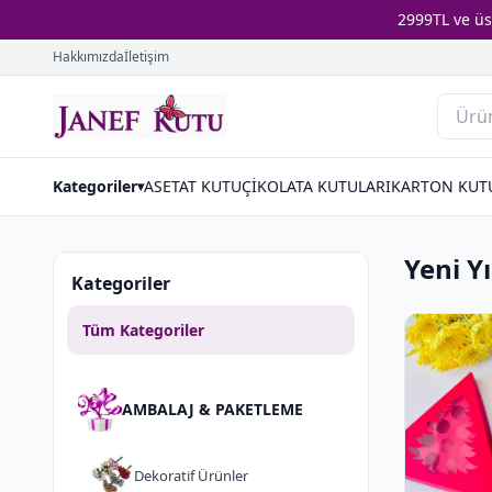
2999TL ve ü
Hakkımızda
İletişim
Kategoriler
ASETAT KUTU
ÇİKOLATA KUTULARI
KARTON KUT
▾
Yeni Y
Kategoriler
Tüm Kategoriler
AMBALAJ & PAKETLEME
Dekorati̇f Ürünler