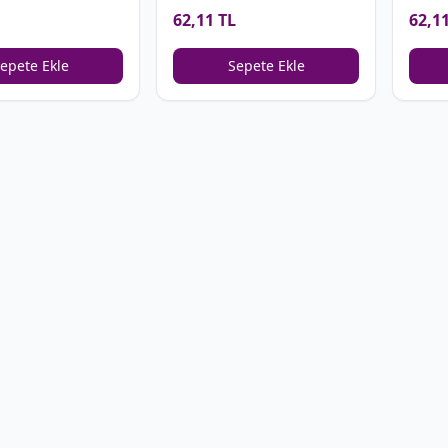
mızı)
Kutusu (yeşil-kırmızı)
62,11 TL
62,1
epete Ekle
Sepete Ekle