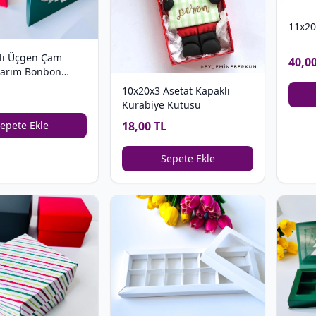
11x20
li Üçgen Çam
40,0
sarım Bonbon
Kutusu
10x20x3 Asetat Kapaklı
Kurabiye Kutusu
18,00 TL
epete Ekle
Sepete Ekle