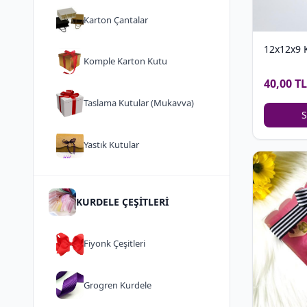
Karton Çantalar
12x12x9 
Komple Karton Kutu
40,00 TL
Taslama Kutular (Mukavva)
S
Yastık Kutular
KURDELE ÇEŞİTLERİ
Fiyonk Çeşitleri
Grogren Kurdele