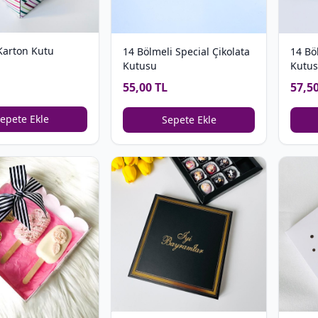
Karton Kutu
14 Bölmeli Special Çikolata
14 Bö
Kutusu
Kutus
55,00 TL
57,5
epete Ekle
Sepete Ekle