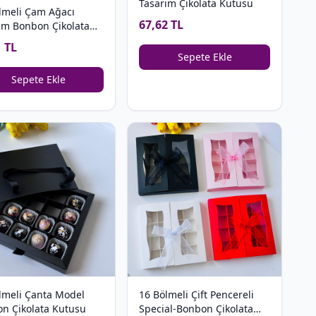
Tasarım Çikolata Kutusu
lmeli Çam Ağacı
67,62 TL
ım Bonbon Çikolata
su
1 TL
Sepete Ekle
Sepete Ekle
lmeli Çanta Model
16 Bölmeli Çift Pencereli
n Çikolata Kutusu
Special-Bonbon Çikolata