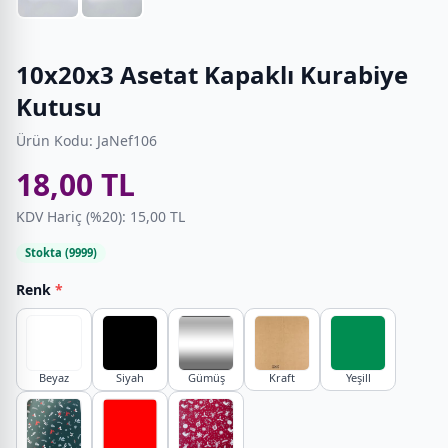
10x20x3 Asetat Kapaklı Kurabiye
Kutusu
Ürün Kodu: JaNef106
18,00 TL
KDV Hariç (%20): 15,00 TL
Stokta (9999)
Renk
*
Beyaz
Siyah
Gümüş
Kraft
Yeşill