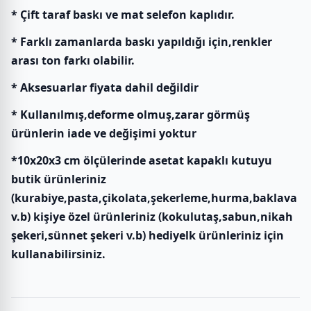
* Çift taraf baskı ve mat selefon kaplıdır.
* Farklı zamanlarda baskı yapıldığı için,renkler
arası ton farkı olabilir.
* Aksesuarlar fiyata dahil değildir
* Kullanılmış,deforme olmuş,zarar görmüş
ürünlerin iade ve değişimi yoktur
*10x20x3 cm ölçülerinde asetat kapaklı kutuyu
butik ürünleriniz
(kurabiye,pasta,çikolata,şekerleme,hurma,baklava
v.b) kişiye özel ürünleriniz (kokulutaş,sabun,nikah
şekeri,sünnet şekeri v.b) hediyelk ürünleriniz için
kullanabilirsiniz.