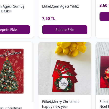
3,60 
Etiket,Çam Ağacı Yıldız
am Ağacı Gümüş
 Baskılı
7,50 TL
Sepete Ekle
epete Ekle
Etiket,Merry Christmas
Etike
happy new year
Noel 
rry Christmas