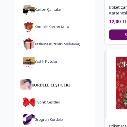
Etiket,Ç
Karton Çantalar
Kartanesi
12,00 TL
Komple Karton Kutu
S
Taslama Kutular (Mukavva)
Yastık Kutular
KURDELE ÇEŞİTLERİ
Fiyonk Çeşitleri
Grogren Kurdele
Etiket,Me