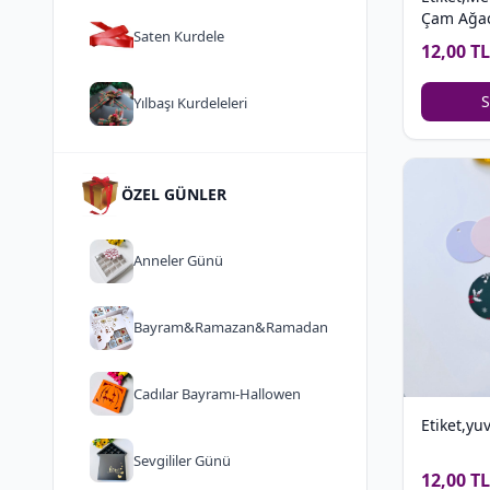
Çam Ağa
Saten Kurdele
12,00 TL
S
Yılbaşı Kurdeleleri
ÖZEL GÜNLER
Anneler Günü
Bayram&Ramazan&Ramadan
Cadılar Bayramı-Hallowen
Etiket,yu
Sevgililer Günü
12,00 TL