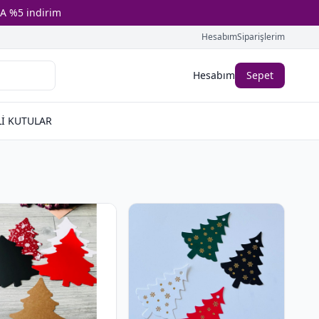
A %5 indirim
Hesabım
Siparişlerim
Hesabım
Sepet
İ KUTULAR