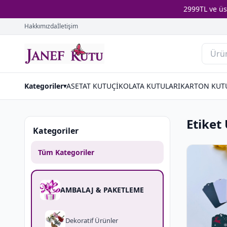
2999TL ve ü
Hakkımızda
İletişim
Kategoriler
ASETAT KUTU
ÇİKOLATA KUTULARI
KARTON KUT
▾
Etiket
Kategoriler
Tüm Kategoriler
AMBALAJ & PAKETLEME
Dekorati̇f Ürünler