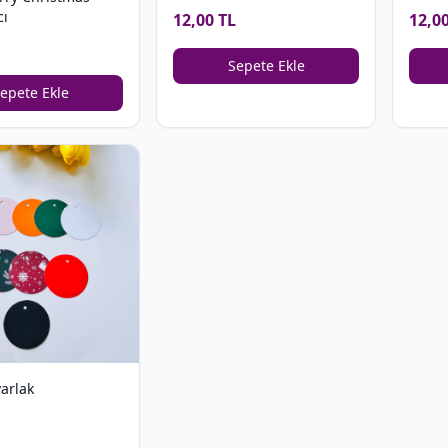
cı
12,00 TL
12,0
Sepete Ekle
epete Ekle
varlak