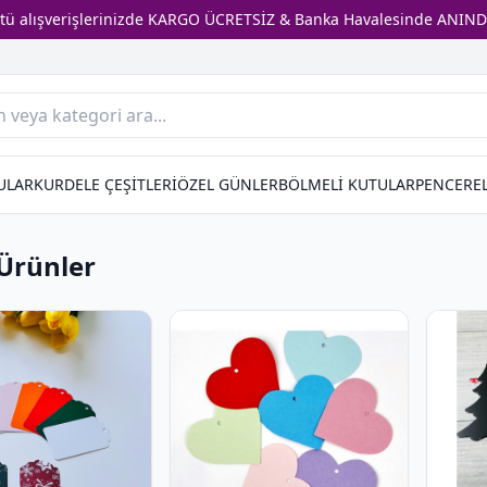
stü alışverişlerinizde KARGO ÜCRETSİZ & Banka Havalesinde ANIND
ULAR
KURDELE ÇEŞİTLERİ
ÖZEL GÜNLER
BÖLMELİ KUTULAR
PENCEREL
 Ürünler