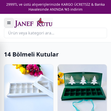
2999TL ve üstü alışverişlerinizde KARGO ÜCRETSİZ & Banka
Havalesinde ANINDA %5 indirim
14 Bölmeli Kutular