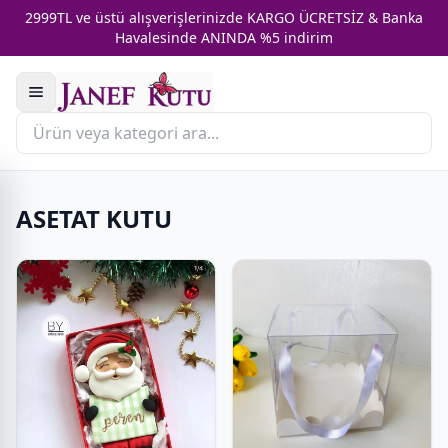
2999TL ve üstü alışverişlerinizde KARGO ÜCRETSİZ & Banka
Havalesinde ANINDA %5 indirim
ASETAT KUTU