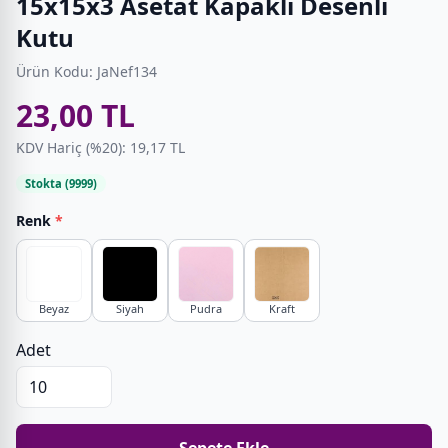
15x15x3 Asetat Kapaklı Desenli
Kutu
Ürün Kodu: JaNef134
23,00 TL
KDV Hariç (%20): 19,17 TL
Stokta (9999)
Renk
*
Beyaz
Siyah
Pudra
Kraft
Adet
Sepete Ekle