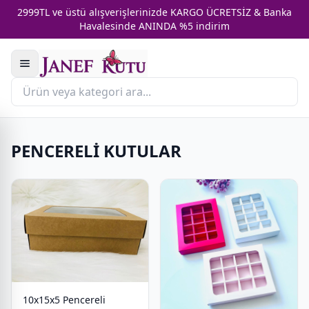
2999TL ve üstü alışverişlerinizde KARGO ÜCRETSİZ & Banka
Havalesinde ANINDA %5 indirim
PENCERELİ KUTULAR
10x15x5 Pencereli