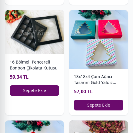
16 Bölmeli Pencereli
Bonbon Çikolata Kutusu
59,34 TL
18x18x4 Çam Ağacı
Tasarım Gold Yaldız
Kutu
Sepete Ekle
57,00 TL
Sepete Ekle