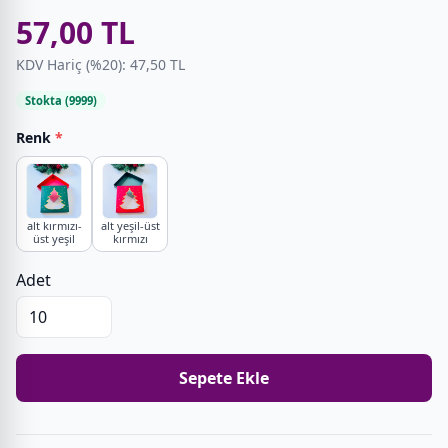
57,00 TL
KDV Hariç (%20): 47,50 TL
Stokta (9999)
Renk
*
alt kırmızı-
alt yeşil-üst
üst yeşil
kırmızı
Adet
Sepete Ekle