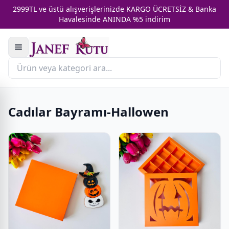
2999TL ve üstü alışverişlerinizde KARGO ÜCRETSİZ & Banka
Havalesinde ANINDA %5 indirim
Cadılar Bayramı-Hallowen