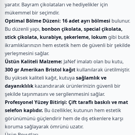
yaratır. Bayram çikolataları ve hediyelikler için
mükemmel bir seçimdir.
Optimal Bölme Düzeni:
16 adet ayrı bölmesi
bulunur.
Bu düzenli yapı,
bonbon çikolata, special çikolata,
stick çikolata, kurabiye, şekerleme, lokum
gibi butik
ikramlıklarınızın hem estetik hem de güvenli bir şekilde
yerleşmesini sağlar.
Üstün Kaliteli Malzeme:
JaNef imalatı olan bu kutu,
300 gr Amerikan Bristol kağıt
kullanılarak üretilmiştir.
Bu yüksek kaliteli kağıt, kutuya
sağlamlık ve
dayanıklılık
kazandırarak ürünlerinizin güvenli bir
şekilde taşınmasını ve sergilenmesini sağlar.
Profesyonel Yüzey Bitirişi:
Çift taraflı baskılı ve mat
selefon kaplıdır.
Bu özellikler, kutunun hem estetik
görünümünü güçlendirir hem de dış etkenlere karşı
koruma sağlayarak ömrünü uzatır.
Ürün Boyutları