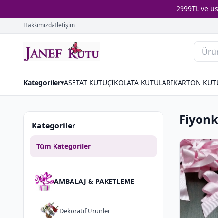
2999TL ve ü
Hakkımızda
İletişim
Kategoriler
ASETAT KUTU
ÇİKOLATA KUTULARI
KARTON KUT
▾
Fiyonk
Kategoriler
Tüm Kategoriler
AMBALAJ & PAKETLEME
Dekorati̇f Ürünler