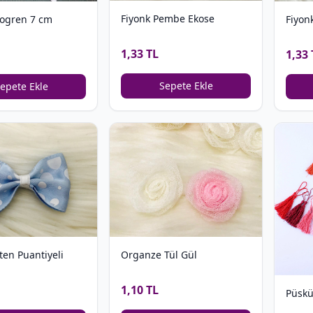
Fiyonk Pembe Ekose
rogren 7 cm
Fiyonk
1,33 TL
1,33 
Sepete Ekle
epete Ekle
ten Puantiyeli
Organze Tül Gül
1,10 TL
Püsk