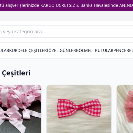
stü alışverişlerinizde KARGO ÜCRETSİZ & Banka Havalesinde ANIND
ULAR
KURDELE ÇEŞİTLERİ
ÖZEL GÜNLER
BÖLMELİ KUTULAR
PENCEREL
 Çeşitleri