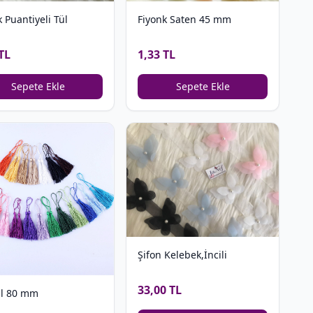
 Puantiyeli Tül
Fiyonk Saten 45 mm
TL
1,33 TL
Sepete Ekle
Sepete Ekle
Şifon Kelebek,İncili
33,00 TL
ül 80 mm