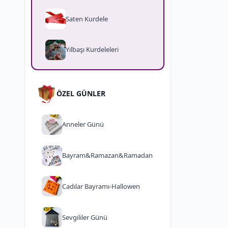
Saten Kurdele
Yılbaşı Kurdeleleri
ÖZEL GÜNLER
Anneler Günü
Bayram&Ramazan&Ramadan
Cadılar Bayramı-Hallowen
Sevgililer Günü