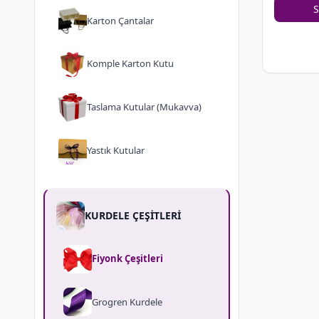
S
Karton Çantalar
Komple Karton Kutu
Taslama Kutular (Mukavva)
Yastık Kutular
KURDELE ÇEŞİTLERİ
Fiyonk Çeşitleri
Grogren Kurdele