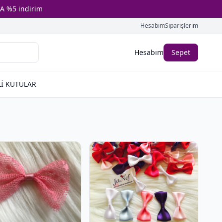
A %5 indirim
Hesabım
Siparişlerim
Hesabım
Sepet
İ KUTULAR