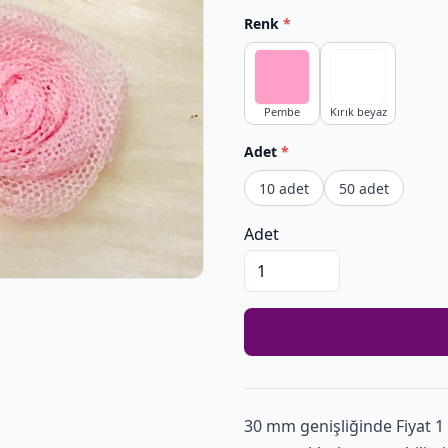
Renk
*
Pembe
Kırık beyaz
Adet
*
10 adet
50 adet
Adet
30 mm genişliğinde Fiyat 1