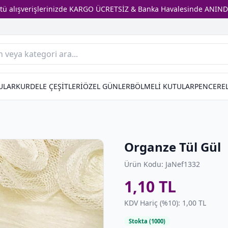
stü alışverişlerinizde KARGO ÜCRETSİZ & Banka Havalesinde ANIND
ULAR
KURDELE ÇEŞİTLERİ
ÖZEL GÜNLER
BÖLMELİ KUTULAR
PENCEREL
Organze Tül Gül
Ürün Kodu: JaNef1332
1,10 TL
KDV Hariç (%10): 1,00 TL
Stokta (1000)