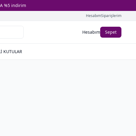
A %5 indirim
Hesabım
Siparişlerim
Hesabım
Sepet
İ KUTULAR