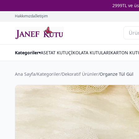
2999TL ve ü
Hakkımızda
İletişim
Kategoriler
ASETAT KUTU
ÇİKOLATA KUTULARI
KARTON KUT
▾
Ana Sayfa
/
Kategoriler
/
Dekorati̇f Ürünler
/
Organze Tül Gül