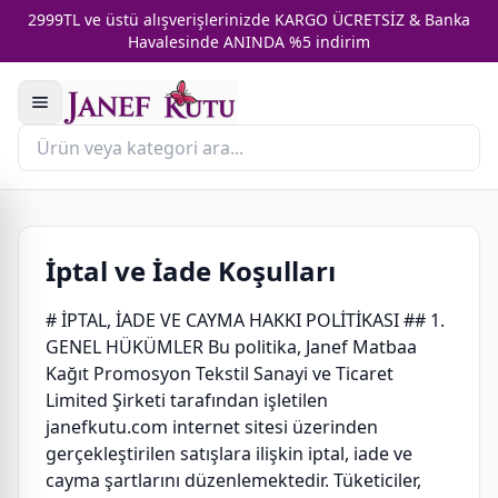
2999TL ve üstü alışverişlerinizde KARGO ÜCRETSİZ & Banka
Havalesinde ANINDA %5 indirim
İptal ve İade Koşulları
# İPTAL, İADE VE CAYMA HAKKI POLİTİKASI ## 1.
GENEL HÜKÜMLER Bu politika, Janef Matbaa
Kağıt Promosyon Tekstil Sanayi ve Ticaret
Limited Şirketi tarafından işletilen
janefkutu.com internet sitesi üzerinden
gerçekleştirilen satışlara ilişkin iptal, iade ve
cayma şartlarını düzenlemektedir. Tüketiciler,