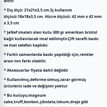
aittir.
* Dış ölçü: 21x21x3,5 cm.İç kullanım
ölçüsü:18x18x3,5 cm. Hücre ölçüsü: 42 mm x 42 mm
x 3,5 cm
* JaNef imalatı olan kutu 300 gr amerikan bristol
kağıt kullanılarak imal edilmiştir.Çift taraflı baskı
ve mat selefon kaplıdır.
* Farklı zamanlarda baskı yapıldığı için,renkler
arası ton farkı olabilir.
* Aksesuarlar fiyata dahil değildir
* Kullanılmış,deforme olmuş,zarar görmüş
ürünlerin iade ve değişimi yoktur
* Bu kutuyu;magnum
cake,truff,bonbon,çikolata,lokum,draje gibi