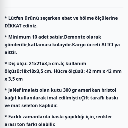
* Lütfen ürünü seçerken ebat ve bölme ölçülerine
DİKKAT ediniz.
* Minimum 10 adet satılır.Demonte olarak
gönderilir,katlaması kolaydır.Kargo ücreti ALICI'ya
aittir.
* Dış ölçü: 21x21x3,5 cm.İç kullanım
ölçüsü:18x18x3,5 cm. Hücre ölçüsü: 42 mm x 42 mm
x 3,5 cm
* JaNef imalatı olan kutu 300 gr amerikan bristol
kağıt kullanılarak imal edilmiştir.Çift taraflı baskı
ve mat selefon kaplıdır.
* Farklı zamanlarda baskı yapıldığı için,renkler
arası ton farkı olabilir.