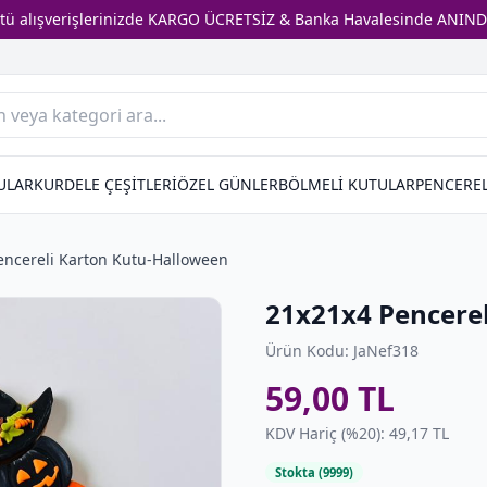
stü alışverişlerinizde KARGO ÜCRETSİZ & Banka Havalesinde ANIND
ULAR
KURDELE ÇEŞİTLERİ
ÖZEL GÜNLER
BÖLMELİ KUTULAR
PENCEREL
encereli Karton Kutu-Halloween
21x21x4 Pencere
Ürün Kodu: JaNef318
59,00 TL
KDV Hariç (%20): 49,17 TL
Stokta (9999)