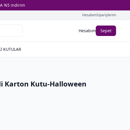
A %5 indirim
Hesabım
Siparişlerim
Hesabım
Sepet
İ KUTULAR
li Karton Kutu-Halloween