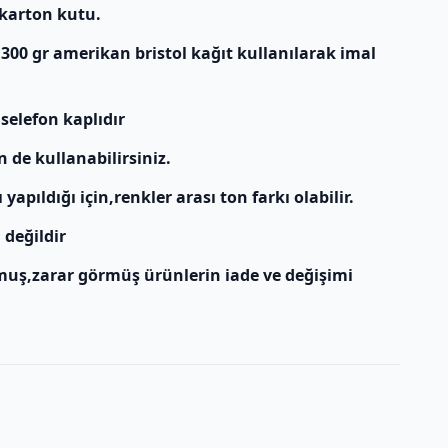
 karton kutu.
 300 gr amerikan bristol kağıt kullanılarak imal
 selefon kaplıdır
n de kullanabilirsiniz.
apıldığı için,renkler arası ton farkı olabilir.
 değildir
muş,zarar görmüş ürünlerin iade ve değişimi