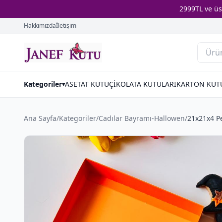
2999TL ve ü
Hakkımızda
İletişim
Kategoriler
ASETAT KUTU
ÇİKOLATA KUTULARI
KARTON KUT
▾
Ana Sayfa
/
Kategoriler
/
Cadılar Bayramı-Hallowen
/
21x21x4 P