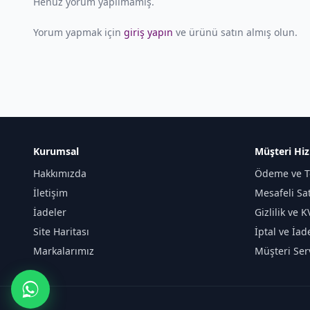
Henüz yorum yapılmamış.
Yorum yapmak için
giriş yapın
ve ürünü satın almış olun.
Kurumsal
Müşteri Hiz
Hakkımızda
Ödeme ve T
İletişim
Mesafeli Sa
İadeler
Gizlilik ve 
Site Haritası
İptal ve İad
Markalarımız
Müşteri Serv