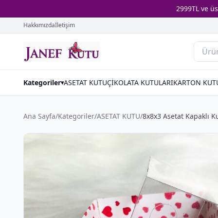
2999TL ve ü
Hakkımızda
İletişim
Kategoriler
ASETAT KUTU
ÇİKOLATA KUTULARI
KARTON KUT
▾
Ana Sayfa
/
Kategoriler
/
ASETAT KUTU
/
8x8x3 Asetat Kapaklı K