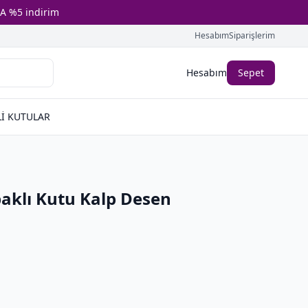
A %5 indirim
Hesabım
Siparişlerim
Hesabım
Sepet
İ KUTULAR
aklı Kutu Kalp Desen