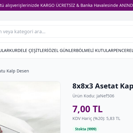
stü alışverişlerinizde KARGO ÜCRETSİZ & Banka Havalesinde ANIND
ULAR
KURDELE ÇEŞİTLERİ
ÖZEL GÜNLER
BÖLMELİ KUTULAR
PENCEREL
utu Kalp Desen
8x8x3 Asetat Kap
Ürün Kodu: JaNef506
7,00 TL
KDV Hariç (%20): 5,83 TL
Stokta (9999)