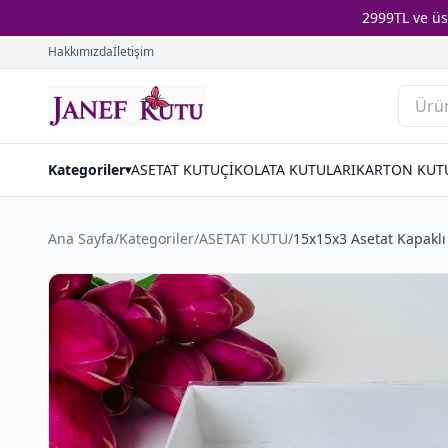
2999TL ve ü
Hakkımızda
İletişim
Kategoriler
ASETAT KUTU
ÇİKOLATA KUTULARI
KARTON KUT
▾
Ana Sayfa
/
Kategoriler
/
ASETAT KUTU
/
15x15x3 Asetat Kapaklı