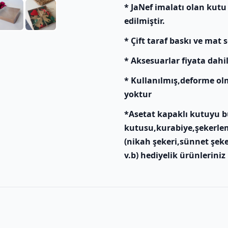
* JaNef imalatı olan kutu
edilmiştir.
* Çift taraf baskı ve mat s
* Aksesuarlar fiyata dahil
* Kullanılmış,deforme ol
yoktur
*Asetat kapaklı kutuyu bu
kutusu,kurabiye,şekerlem
(nikah şekeri,sünnet şeke
v.b) hediyelik ürünleriniz 