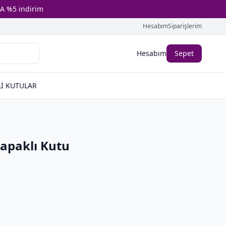
A %5 indirim
Hesabım
Siparişlerim
Hesabım
Sepet
İ KUTULAR
apaklı Kutu