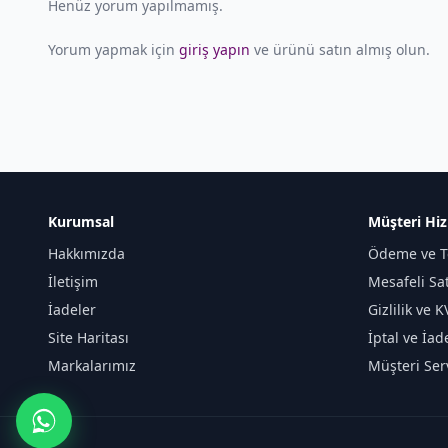
Henüz yorum yapılmamış.
Yorum yapmak için
giriş yapın
ve ürünü satın almış olun.
Kurumsal
Müşteri Hiz
Hakkımızda
Ödeme ve T
İletişim
Mesafeli Sa
İadeler
Gizlilik ve 
Site Haritası
İptal ve İad
Markalarımız
Müşteri Serv