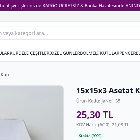
stü alışverişlerinizde KARGO ÜCRETSİZ & Banka Havalesinde ANIND
ULAR
KURDELE ÇEŞİTLERİ
ÖZEL GÜNLER
BÖLMELİ KUTULAR
PENCEREL
 Kutu
15x15x3 Asetat K
Ürün Kodu: JaNef135
25,30 TL
KDV Hariç (%20): 21,08 TL
Stokta (9999)