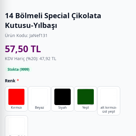
14 Bölmeli Special Çikolata
Kutusu-Yılbaşı
Ürün Kodu: JaNef131
57,50 TL
KDV Hariç (%20): 47,92 TL
Stokta (9999)
Renk
*
Kırmızı
Beyaz
Siyah
Yeşil
alt kırmızı-
üst yeşil