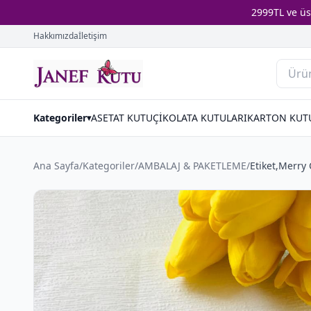
2999TL ve ü
Hakkımızda
İletişim
Kategoriler
ASETAT KUTU
ÇİKOLATA KUTULARI
KARTON KUT
▾
Ana Sayfa
/
Kategoriler
/
AMBALAJ & PAKETLEME
/
Etiket,Merry