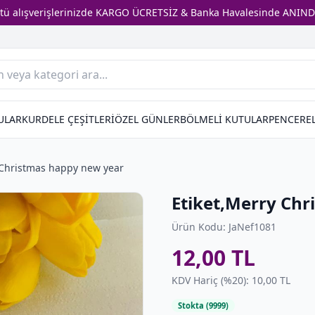
stü alışverişlerinizde KARGO ÜCRETSİZ & Banka Havalesinde ANIND
ULAR
KURDELE ÇEŞİTLERİ
ÖZEL GÜNLER
BÖLMELİ KUTULAR
PENCEREL
 Christmas happy new year
Etiket,Merry Ch
Ürün Kodu: JaNef1081
12,00 TL
KDV Hariç (%20): 10,00 TL
Stokta (9999)