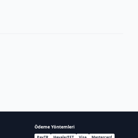
Ödeme Yöntemleri
PayTR
Havale/EFT
Visa
Mastercard