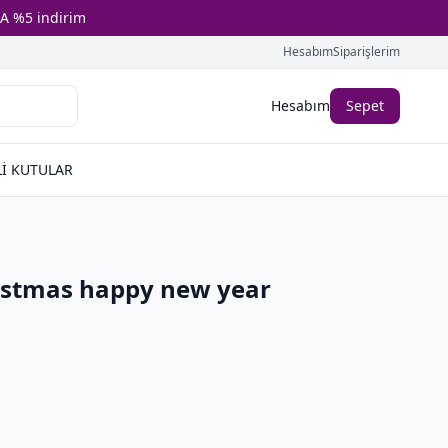
A %5 indirim
Hesabım
Siparişlerim
Hesabım
Sepet
İ KUTULAR
ristmas happy new year