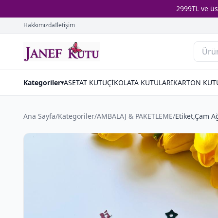
2999TL ve ü
Hakkımızda
İletişim
Kategoriler
ASETAT KUTU
ÇİKOLATA KUTULARI
KARTON KUT
▾
Ana Sayfa
/
Kategoriler
/
AMBALAJ & PAKETLEME
/
Etiket,Çam Ağ