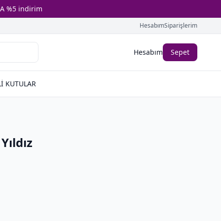
A %5 indirim
Hesabım
Siparişlerim
Hesabım
Sepet
İ KUTULAR
Yıldız