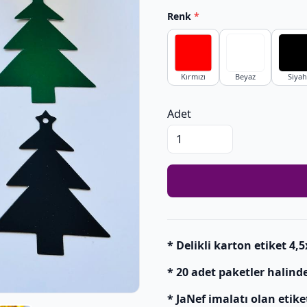
Renk
*
Kırmızı
Beyaz
Siyah
Adet
* Delikli karton etiket 4,
* 20 adet paketler halinde 
* JaNef imalatı olan etike