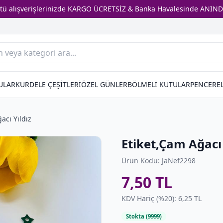
stü alışverişlerinizde KARGO ÜCRETSİZ & Banka Havalesinde ANIND
ULAR
KURDELE ÇEŞİTLERİ
ÖZEL GÜNLER
BÖLMELİ KUTULAR
PENCEREL
acı Yıldız
Etiket,Çam Ağacı 
Ürün Kodu: JaNef2298
7,50 TL
KDV Hariç (%20): 6,25 TL
Stokta (9999)