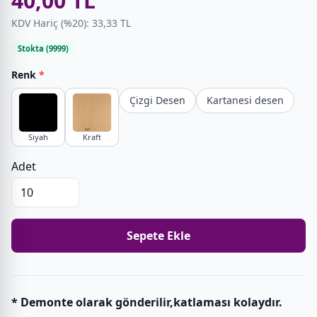
40,00 TL
KDV Hariç (%20): 33,33 TL
Stokta (9999)
Renk
*
Çizgi Desen
Kartanesi desen
Siyah
Kraft
Adet
Sepete Ekle
* Demonte olarak gönderilir,katlaması kolaydır.