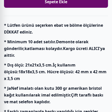
Sepete Ekle
* Lütfen ürünü seçerken ebat ve bölme ölçülerine
DİKKAT ediniz.
* Minimum 10 adet satılır.Demonte olarak
gönderilir,katlaması kolaydır.Kargo ücreti ALICI'ya
aittir.
* Dış ölçü: 21x21x3,5 cm.İç kullanım
ölçüsü:18x18x3,5 cm. Hücre ölçüsü: 42 mm x 42 mm
x 3,5 cm
* JaNef imalatı olan kutu 300 gr amerikan bristol
kağıt kullanılarak imal edilmiştir.Çift taraflı baskı
ve mat selefon kaplıdır.
* Farklı zamanlarda baskı yapıldığı için,renkler