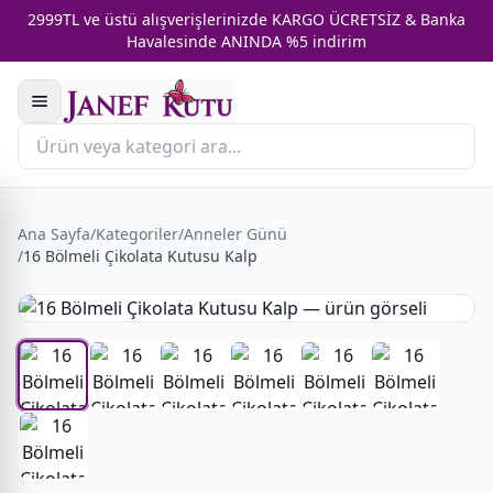
2999TL ve üstü alışverişlerinizde KARGO ÜCRETSİZ & Banka
Havalesinde ANINDA %5 indirim
Ana Sayfa
/
Kategoriler
/
Anneler Günü
/
16 Bölmeli Çikolata Kutusu Kalp