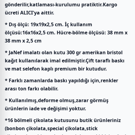
gönderilir,katlaması-kurulumu pratiktir.Kargo
ücreti ALICI'ya aittir.
* Dış ölçü: 19x19x2,5 cm. İç kullanım
ölçüsü:16x16x2,5 cm. Hücre-bölme ölçüsü: 38 mm x
38 mm x 2,5 cm
* JaNef imalatı olan kutu 300 gr amerikan bristol
kağıt kullanılarak imal edilmiştir.Çift taraflı baskı
ve mat selefon kaplı premium bir kutudur.
* Farklı zamanlarda baskı yapıldığı için,renkler
arası ton farkı olabilir.
* Kullanılmış,deforme olmuş,zarar görmüş
ürünlerin iade ve değişimi yoktur.
*16 bölmeli çikolata kutusunu butik ürünleriniz
(bonbon çikolata,special çikolata,stick