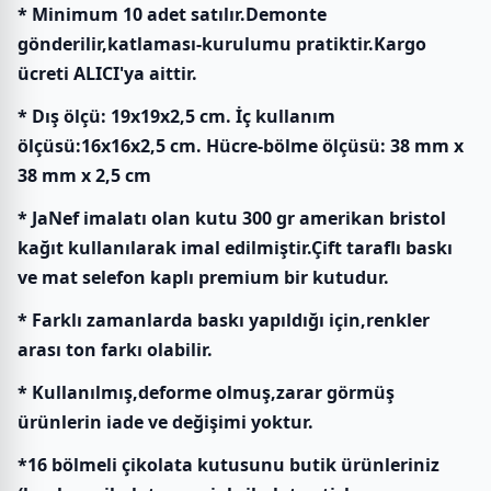
* Minimum 10 adet satılır.Demonte
gönderilir,katlaması-kurulumu pratiktir.Kargo
ücreti ALICI'ya aittir.
* Dış ölçü: 19x19x2,5 cm. İç kullanım
ölçüsü:16x16x2,5 cm. Hücre-bölme ölçüsü: 38 mm x
38 mm x 2,5 cm
* JaNef imalatı olan kutu 300 gr amerikan bristol
kağıt kullanılarak imal edilmiştir.Çift taraflı baskı
ve mat selefon kaplı premium bir kutudur.
* Farklı zamanlarda baskı yapıldığı için,renkler
arası ton farkı olabilir.
* Kullanılmış,deforme olmuş,zarar görmüş
ürünlerin iade ve değişimi yoktur.
*16 bölmeli çikolata kutusunu butik ürünleriniz