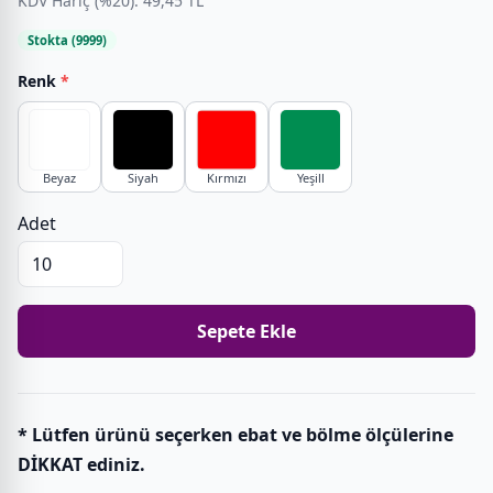
KDV Hariç (%20): 49,45 TL
Stokta (9999)
Renk
*
Beyaz
Siyah
Kırmızı
Yeşill
Adet
Sepete Ekle
* Lütfen ürünü seçerken ebat ve bölme ölçülerine
DİKKAT ediniz.