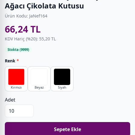
Ağacı Çikolata Kutusu
Ürün Kodu: JaNef164
66,24 TL
KDV Hariç (%20): 55,20 TL
Stokta (9999)
Renk
*
Kırmızı
Beyaz
Siyah
Adet
Sepete Ekle