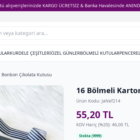
stü alışverişlerinizde KARGO ÜCRETSİZ & Banka Havalesinde ANIND
ULAR
KURDELE ÇEŞİTLERİ
ÖZEL GÜNLER
BÖLMELİ KUTULAR
PENCEREL
n Bonbon Çikolata Kutusu
16 Bölmeli Karto
Ürün Kodu: JaNef214
55,20 TL
KDV Hariç (%20): 46,00 TL
Stokta (9999)