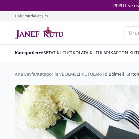
2999TL ve ü
Hakkımızda
İletişim
Kategoriler
ASETAT KUTU
ÇİKOLATA KUTULARI
KARTON KUT
▾
Ana Sayfa
/
Kategoriler
/
BÖLMELİ KUTULAR
/
16 Bölmeli Karto