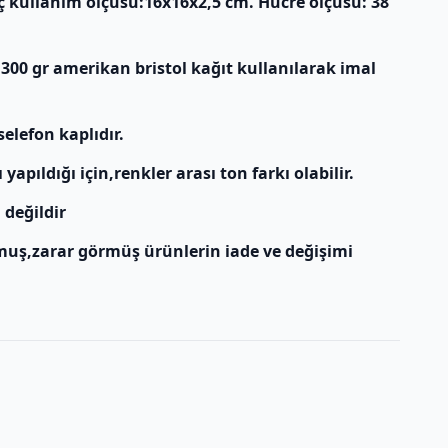
İç kullanım ölçüsü:16x16x2,5 cm. Hücre ölçüsü: 38
 300 gr amerikan bristol kağıt kullanılarak imal
selefon kaplıdır.
apıldığı için,renkler arası ton farkı olabilir.
 değildir
muş,zarar görmüş ürünlerin iade ve değişimi