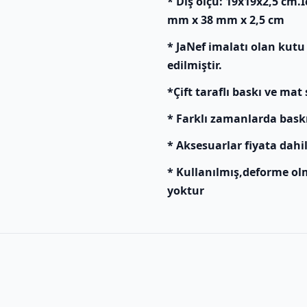
* Dış ölçü: 19x19x2,5 cm.
mm x 38 mm x 2,5 cm
* JaNef imalatı olan kutu
edilmiştir.
*Çift taraflı baskı ve mat 
* Farklı zamanlarda baskı y
* Aksesuarlar fiyata dahil
* Kullanılmış,deforme ol
yoktur