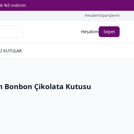
A %5 indirim
Hesabım
Siparişlerim
Hesabım
Sepet
İ KUTULAR
n Bonbon Çikolata Kutusu