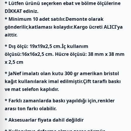
* Lütfen ürünü seçerken ebat ve bölme ölçülerine
DİKKAT ediniz.
* Minimum 10 adet satılır.Demonte olarak
gönderilir,katlaması kolaydır.Kargo ücreti ALICI'ya
aittir.
* Dış ölçü: 19x19x2,5 cm.İç kullanım
ölçüsü:16x16x2,5 cm. Hücre ölçüsü: 38 mm x 38 mm
x 2,5 cm
* JaNef imalatı olan kutu 300 gr amerikan bristol
kağıt kullanılarak imal edilmiştir.Çift taraflı baskı
ve mat selefon kaplıdır.
* Farklı zamanlarda baskı yapıldığı için,renkler
arası ton farkı olabilir.
* Aksesuarlar fiyata dahil değildir