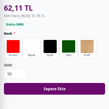
62,11 TL
KDV Hariç (%20): 51,76 TL
Stokta (9999)
Renk
*
Kırmızı
Beyaz
Siyah
Yeşil
Kraft
Adet
Sepete Ekle