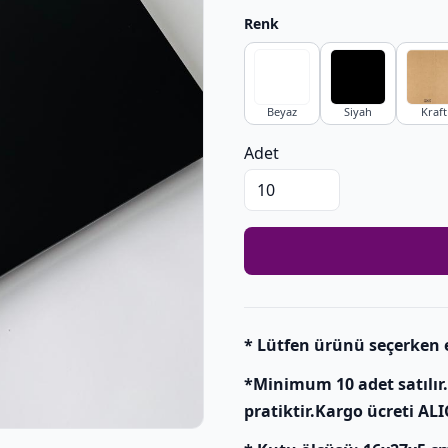
Renk
Beyaz
Siyah
Kraft
Adet
* Lütfen ürünü seçerken 
*Minimum 10 adet satılı
pratiktir.Kargo ücreti ALIC