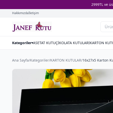
2999TL ve ü
Hakkımızda
İletişim
Kategoriler
ASETAT KUTU
ÇİKOLATA KUTULARI
KARTON KUT
▾
Ana Sayfa
/
Kategoriler
/
KARTON KUTULAR
/
16x27x5 Karton K