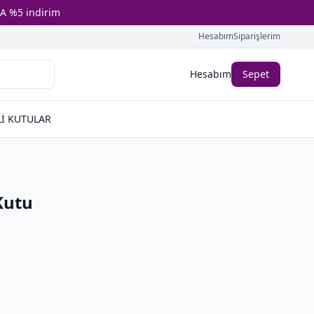
A %5 indirim
Hesabım
Siparişlerim
Hesabım
Sepet
İ KUTULAR
Kutu