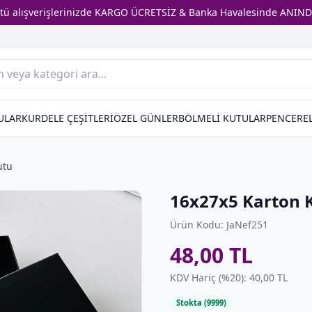
stü alışverişlerinizde KARGO ÜCRETSİZ & Banka Havalesinde ANIND
ULAR
KURDELE ÇEŞİTLERİ
ÖZEL GÜNLER
BÖLMELİ KUTULAR
PENCEREL
utu
16x27x5 Karton 
Ürün Kodu: JaNef251
48,00 TL
KDV Hariç (%20): 40,00 TL
Stokta (9999)