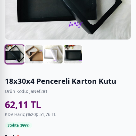
18x30x4 Pencereli Karton Kutu
Ürün Kodu: JaNef281
62,11 TL
KDV Hariç (%20): 51,76 TL
Stokta (9999)