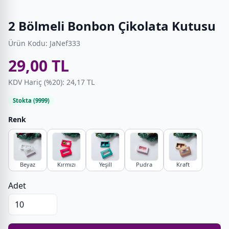
2 Bölmeli Bonbon Çikolata Kutusu
Ürün Kodu: JaNef333
29,00 TL
KDV Hariç (%20): 24,17 TL
Stokta (9999)
Renk
Beyaz
Kırmızı
Yeşill
Pudra
Kraft
Adet