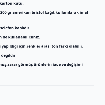
 karton kutu.
 300 gr amerikan bristol kağıt kullanılarak imal
 selefon kaplıdır
n de kullanabilirsiniz.
apıldığı için,renkler arası ton farkı olabilir.
 değildir
muş,zarar görmüş ürünlerin iade ve değişimi