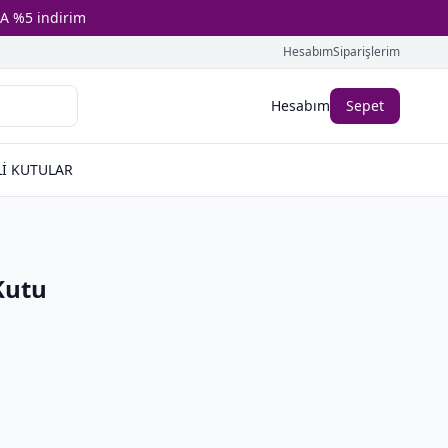
A %5 indirim
Hesabım
Siparişlerim
Hesabım
Sepet
İ KUTULAR
Kutu