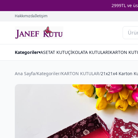
2999TL ve ü
Hakkımızda
İletişim
Kategoriler
ASETAT KUTU
ÇİKOLATA KUTULARI
KARTON KUT
▾
Ana Sayfa
/
Kategoriler
/
KARTON KUTULAR
/
21x21x4 Karton K