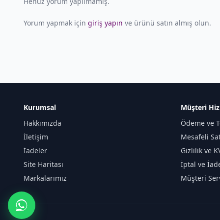
Henüz yorum yapılmamış.
Yorum yapmak için
giriş yapın
ve ürünü satın almış olun.
Kurumsal
Müşteri Hiz
Hakkımızda
Ödeme ve T
İletişim
Mesafeli Sa
İadeler
Gizlilik ve 
Site Haritası
İptal ve İad
Markalarımız
Müşteri Serv