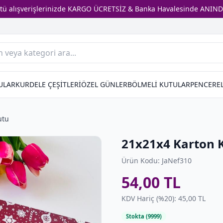
stü alışverişlerinizde KARGO ÜCRETSİZ & Banka Havalesinde ANIND
ULAR
KURDELE ÇEŞİTLERİ
ÖZEL GÜNLER
BÖLMELİ KUTULAR
PENCEREL
utu
21x21x4 Karton 
Ürün Kodu: JaNef310
54,00 TL
KDV Hariç (%20): 45,00 TL
Stokta (9999)