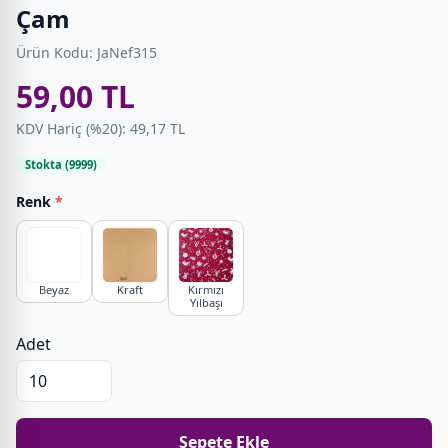
Çam
Ürün Kodu: JaNef315
59,00 TL
KDV Hariç (%20): 49,17 TL
Stokta (9999)
Renk
*
Beyaz
Kraft
Kırmızı
Yılbaşı
Adet
Sepete Ekle