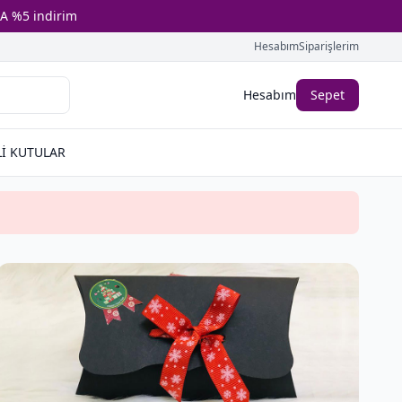
A %5 indirim
Hesabım
Siparişlerim
Hesabım
Sepet
İ KUTULAR