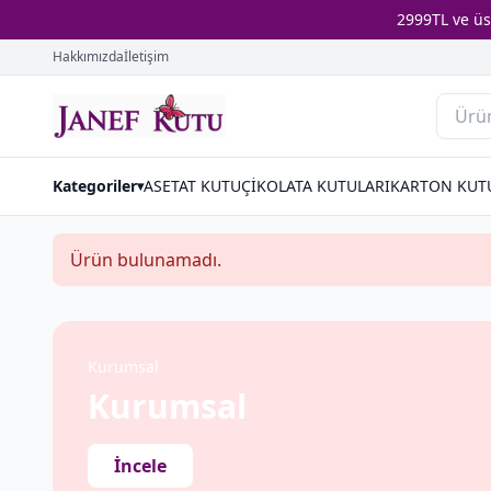
2999TL ve ü
Hakkımızda
İletişim
Kategoriler
ASETAT KUTU
ÇİKOLATA KUTULARI
KARTON KUT
▾
Ürün bulunamadı.
Kurumsal
Kurumsal
İncele