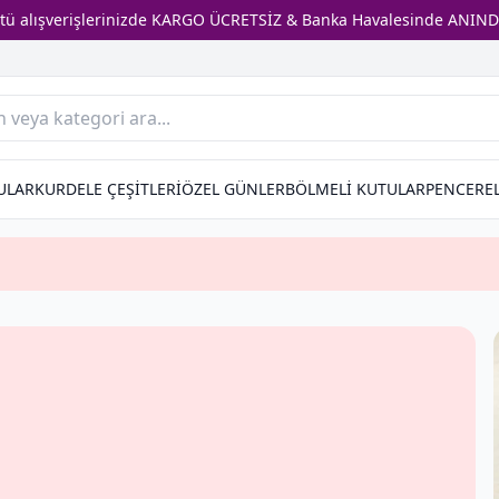
stü alışverişlerinizde KARGO ÜCRETSİZ & Banka Havalesinde ANIND
ULAR
KURDELE ÇEŞİTLERİ
ÖZEL GÜNLER
BÖLMELİ KUTULAR
PENCEREL