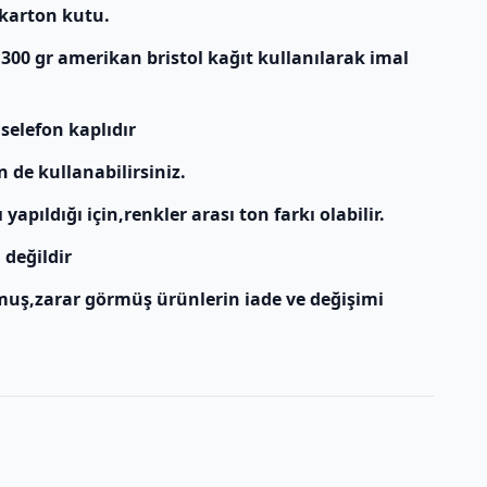
 karton kutu.
 300 gr amerikan bristol kağıt kullanılarak imal
 selefon kaplıdır
n de kullanabilirsiniz.
apıldığı için,renkler arası ton farkı olabilir.
 değildir
muş,zarar görmüş ürünlerin iade ve değişimi