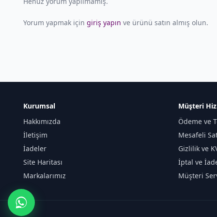
Henüz yorum yapılmamış.
Yorum yapmak için
giriş yapın
ve ürünü satın almış olun.
Kurumsal
Müşteri Hiz
Hakkımızda
Ödeme ve T
İletişim
Mesafeli Sa
İadeler
Gizlilik ve 
Site Haritası
İptal ve İad
Markalarımız
Müşteri Serv