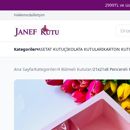
2999TL ve ü
Hakkımızda
İletişim
Kategoriler
ASETAT KUTU
ÇİKOLATA KUTULARI
KARTON KUT
▾
Ana Sayfa
/
Kategoriler
/
4 Bölmeli Kutular
/
21x21x8 Pencereli 