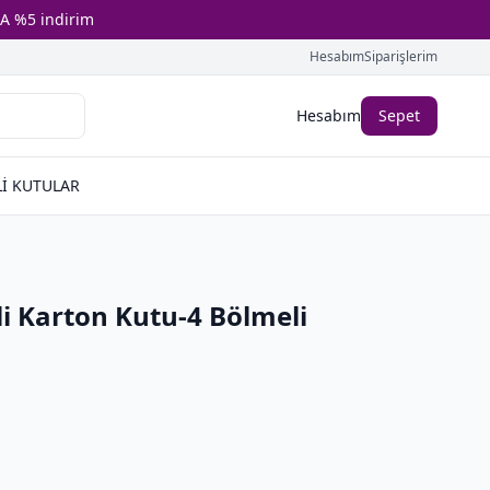
A %5 indirim
Hesabım
Siparişlerim
Hesabım
Sepet
İ KUTULAR
i Karton Kutu-4 Bölmeli