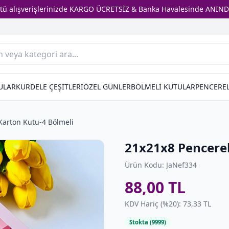
stü alışverişlerinizde KARGO ÜCRETSİZ & Banka Havalesinde ANIND
ULAR
KURDELE ÇEŞİTLERİ
ÖZEL GÜNLER
BÖLMELİ KUTULAR
PENCEREL
Karton Kutu-4 Bölmeli
21x21x8 Pencerel
Ürün Kodu: JaNef334
88,00 TL
KDV Hariç (%20): 73,33 TL
Stokta (9999)