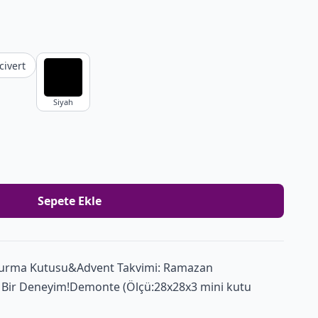
civert
Siyah
Sepete Ekle
Hurma Kutusu&Advent Takvimi: Ramazan
lü Bir Deneyim!Demonte (Ölçü:28x28x3 mini kutu