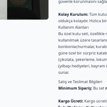
güvenle korunmasını sağla
Kolay Kurulum:
Tüm kutu
oldukça kolaydır. Hızlıca bir
Kullanım Alanları
Bu özel kutu seti, özellik
kullanılmak üzere tasarlanmı
bonbonlar,hurmalar, kurabi
güne özel bir sürpriz katab
(çikolata, şekerleme, loku
(yılbaşı hediyeleri, bayram 
sunar.
Satış ve Teslimat Bilgileri
Minimum Sipariş:
Bu set
Kargo Ücreti:
Kargo ücret