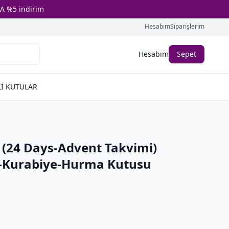
A %5 indirim
Hesabım
Siparişlerim
Hesabım
Sepet
İ KUTULAR
(24 Days-Advent Takvimi)
-Kurabiye-Hurma Kutusu