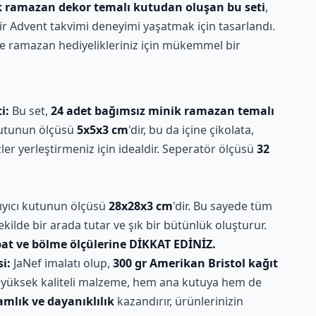
k ramazan dekor temalı kutudan oluşan bu seti
,
ir Advent takvimi deneyimi yaşatmak için tasarlandı.
e ramazan hediyelikleriniz için mükemmel bir
i:
Bu set,
24 adet bağımsız minik ramazan temalı
 kutunun ölçüsü
5x5x3 cm
'dir, bu da içine çikolata,
er yerleştirmeniz için idealdir. Seperatör ölçüsü
32
ıyıcı kutunun ölçüsü
28x28x3 cm
'dir. Bu sayede tüm
ekilde bir arada tutar ve şık bir bütünlük oluşturur.
at ve bölme ölçülerine DİKKAT EDİNİZ.
i:
JaNef imalatı olup,
300 gr Amerikan Bristol kağıt
 Bu yüksek kaliteli malzeme, hem ana kutuya hem de
mlık ve dayanıklılık
kazandırır, ürünlerinizin