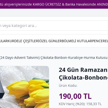
stü alışverişlerinizde KARGO ÜCRETSİZ & Banka Havalesinde ANIND
ULAR
KURDELE ÇEŞİTLERİ
ÖZEL GÜNLER
BÖLMELİ KUTULAR
PENCEREL
24 Days-Advent Takvimi) Çikolata-Bonbon-Kurabiye-Hurma Kutusu
24 Gün Ramazan 
Çikolata-Bonbon
Ürün Kodu:
190,00 TL
KDV Hariç (%20): 158,33 TL