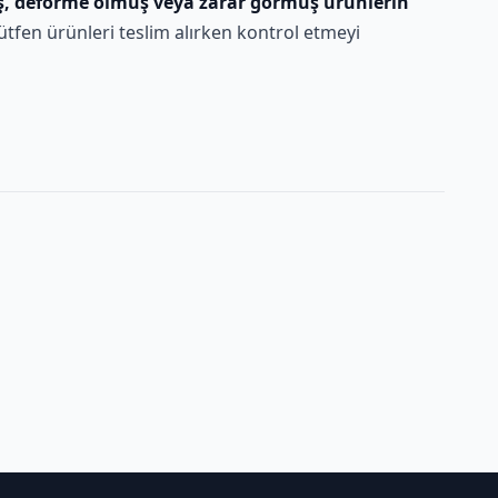
ş, deforme olmuş veya zarar görmüş ürünlerin
ütfen ürünleri teslim alırken kontrol etmeyi