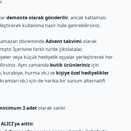
r.
lar
demonte olarak gönderilir
, ancak katlaması
leştirerek kullanıma hazır hale getirebilirsiniz.
le ramazan döneminde
Advent takvimi
olarak
ştır. İçerisine farklı türde çikolatalar,
yeler veya küçük hediyelik eşyalar yerleştirerek her
ilirsiniz. Aynı zamanda
butik ürünleriniz
için
m, kurabiye, hurma vb.) ve
kişiye özel hediyelikler
ikramları vb.) için de harika bir sunum alternatifi
minimum 3 adet
olarak satılır.
i
ALICI'ya aittir.