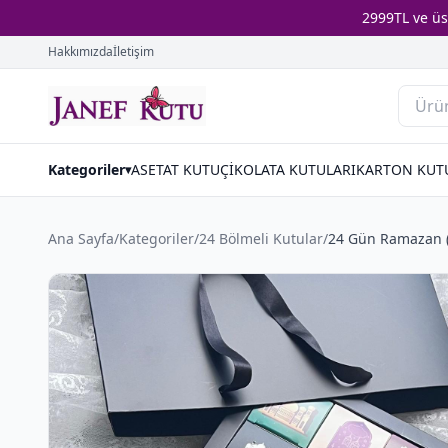
2999TL ve ü
Hakkımızda
İletişim
Kategoriler
ASETAT KUTU
ÇİKOLATA KUTULARI
KARTON KUT
▾
Ana Sayfa
/
Kategoriler
/
24 Bölmeli Kutular
/
24 Gün Ramazan (