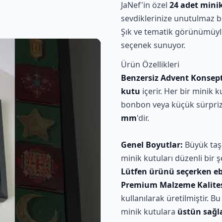
JaNef'in özel
24 adet mini
sevdiklerinize unutulmaz b
Şık ve tematik görünümüyl
seçenek sunuyor.
Ürün Özellikleri
Benzersiz Advent Konsept
kutu
içerir. Her bir minik
bonbon veya küçük sürprizl
mm
'dir.
Genel Boyutlar:
Büyük taş
minik kutuları düzenli bir ş
Lütfen ürünü seçerken eb
Premium Malzeme Kalites
kullanılarak üretilmiştir.
minik kutulara
üstün sağla