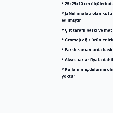
* 25x25x10 cm ölçülerind
* JaNef imalatı olan kutu
edilmiştir
* Çift taraflı baskı ve mat
* Gramajı ağır ürünler içi
* Farklı zamanlarda baskı y
* Aksesuarlar fiyata dahil
* Kullanılmış,deforme ol
yoktur