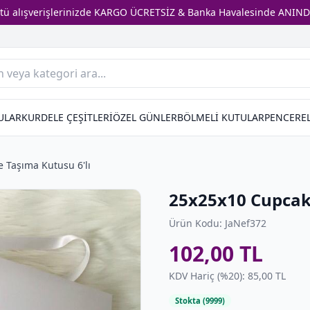
stü alışverişlerinizde KARGO ÜCRETSİZ & Banka Havalesinde ANIND
ULAR
KURDELE ÇEŞİTLERİ
ÖZEL GÜNLER
BÖLMELİ KUTULAR
PENCEREL
 Taşıma Kutusu 6'lı
25x25x10 Cupcake
Ürün Kodu: JaNef372
102,00 TL
KDV Hariç (%20): 85,00 TL
Stokta (9999)