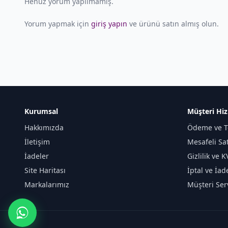
Henüz yorum yapılmamış.
Yorum yapmak için
giriş yapın
ve ürünü satın almış olun.
Kurumsal
Müşteri Hiz
Hakkımızda
Ödeme ve T
İletişim
Mesafeli Sa
İadeler
Gizlilik ve 
Site Haritası
İptal ve İad
Markalarımız
Müşteri Serv