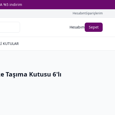
A %5 indirim
Hesabım
Siparişlerim
Hesabım
Sepet
İ KUTULAR
 Taşıma Kutusu 6'lı