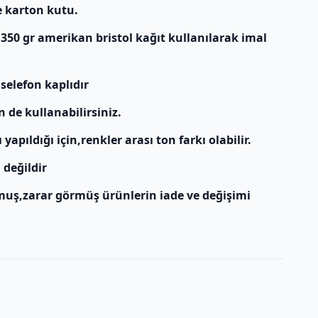
e karton kutu.
 350 gr amerikan bristol kağıt kullanılarak imal
 selefon kaplıdır
n de kullanabilirsiniz.
apıldığı için,renkler arası ton farkı olabilir.
 değildir
muş,zarar görmüş ürünlerin iade ve değişimi