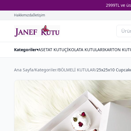
2999TL ve ü
Hakkımızda
İletişim
Kategoriler
ASETAT KUTU
ÇİKOLATA KUTULARI
KARTON KUT
▾
Ana Sayfa
/
Kategoriler
/
BÖLMELİ KUTULAR
/
25x25x10 Cupcake