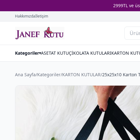
2999TL ve ü
Hakkımızda
İletişim
Kategoriler
ASETAT KUTU
ÇİKOLATA KUTULARI
KARTON KUT
▾
Ana Sayfa
/
Kategoriler
/
KARTON KUTULAR
/
25x25x10 Karton 