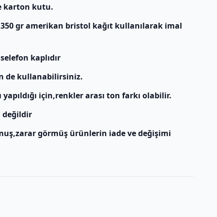
e karton kutu.
 350 gr amerikan bristol kağıt kullanılarak imal
 selefon kaplıdır
n de kullanabilirsiniz.
apıldığı için,renkler arası ton farkı olabilir.
 değildir
muş,zarar görmüş ürünlerin iade ve değişimi