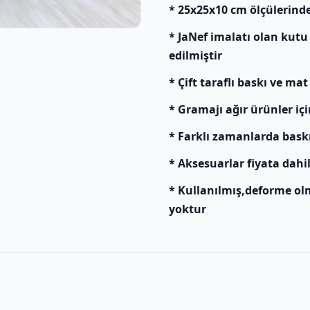
* 25x25x10 cm ölçülerind
* JaNef imalatı olan kutu
edilmiştir
* Çift taraflı baskı ve mat
* Gramajı ağır ürünler içi
* Farklı zamanlarda baskı y
* Aksesuarlar fiyata dahil
* Kullanılmış,deforme ol
yoktur