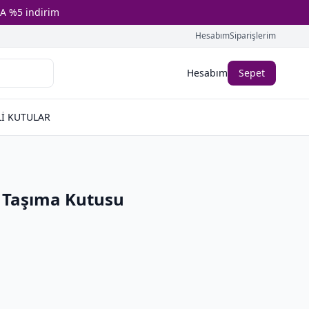
A %5 indirim
Hesabım
Siparişlerim
Hesabım
Sepet
İ KUTULAR
 Taşıma Kutusu