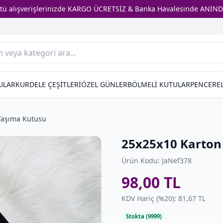
stü alışverişlerinizde KARGO ÜCRETSİZ & Banka Havalesinde ANIND
ULAR
KURDELE ÇEŞİTLERİ
ÖZEL GÜNLER
BÖLMELİ KUTULAR
PENCEREL
Taşıma Kutusu
25x25x10 Karton
Ürün Kodu: JaNef378
98,00 TL
KDV Hariç (%20): 81,67 TL
Stokta (9999)