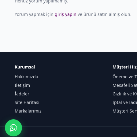
Henüz yorum yapılmamış.
Yorum yapmak için
giriş yapın
ve ürünü satın almış olun.
Kurumsal
Müşteri Hiz
Hakkımızda
Ödeme ve T
İletişim
Mesafeli Sa
İadeler
Gizlilik ve 
Site Haritası
İptal ve İad
Markalarımız
Müşteri Serv