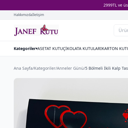
2999TL ve ü
Hakkımızda
İletişim
Kategoriler
ASETAT KUTU
ÇİKOLATA KUTULARI
KARTON KUT
▾
Ana Sayfa
/
Kategoriler
/
Anneler Günü
/
5 Bölmeli İkili Kalp Ta