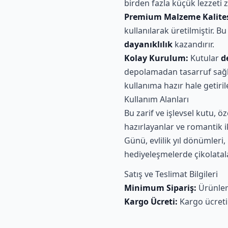
birden fazla küçük lezzeti z
Premium Malzeme Kalites
kullanılarak üretilmiştir. 
dayanıklılık
kazandırır.
Kolay Kurulum:
Kutular
d
depolamadan tasarruf sağl
kullanıma hazır hale getirile
Kullanım Alanları
Bu zarif ve işlevsel kutu, öz
hazırlayanlar ve romantik ik
Günü, evlilik yıl dönümleri
hediyeleşmelerde çikolatalar
Satış ve Teslimat Bilgileri
Minimum Sipariş:
Ürünle
Kargo Ücreti:
Kargo ücret