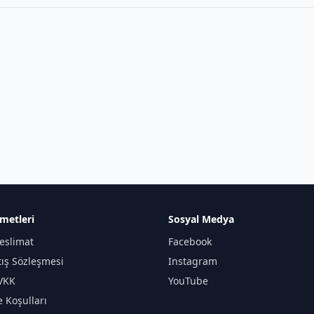
metleri
Sosyal Medya
eslimat
Facebook
tış Sözleşmesi
Instagram
KVKK
YouTube
e Koşulları