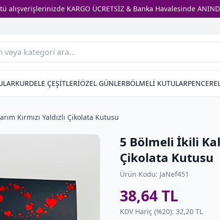
stü alışverişlerinizde KARGO ÜCRETSİZ & Banka Havalesinde ANIND
ULAR
KURDELE ÇEŞİTLERİ
ÖZEL GÜNLER
BÖLMELİ KUTULAR
PENCEREL
sarım Kırmızı Yaldızlı Çikolata Kutusu
5 Bölmeli İkili Ka
Çikolata Kutusu
Ürün Kodu: JaNef451
38,64 TL
KDV Hariç (%20): 32,20 TL