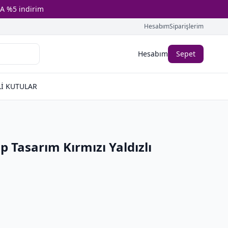
A %5 indirim
Hesabım
Siparişlerim
Hesabım
Sepet
İ KUTULAR
lp Tasarım Kırmızı Yaldızlı