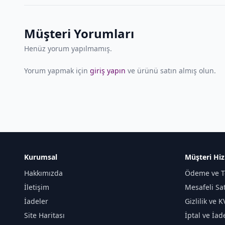
Müşteri Yorumları
Henüz yorum yapılmamış.
Yorum yapmak için
giriş yapın
ve ürünü satın almış olun.
Kurumsal
Müşteri Hiz
Hakkımızda
Ödeme ve T
İletişim
Mesafeli Sa
İadeler
Gizlilik ve 
Site Haritası
İptal ve İad