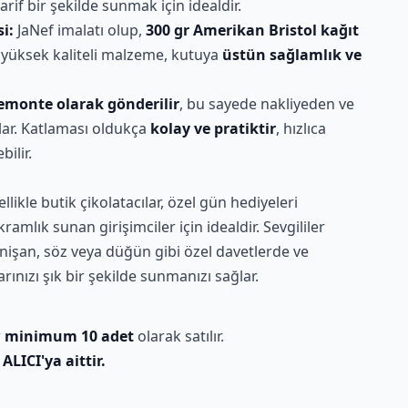
arif bir şekilde sunmak için idealdir.
i:
JaNef imalatı olup,
300 gr Amerikan Bristol kağıt
Bu yüksek kaliteli malzeme, kutuya
üstün sağlamlık ve
emonte olarak gönderilir
, bu sayede nakliyeden ve
ar. Katlaması oldukça
kolay ve pratiktir
, hızlıca
bilir.
ellikle butik çikolatacılar, özel gün hediyeleri
ramlık sunan girişimciler için idealdir. Sevgililer
, nişan, söz veya düğün gibi özel davetlerde ve
ınızı şık bir şekilde sunmanızı sağlar.
r
minimum 10 adet
olarak satılır.
i
ALICI'ya aittir.