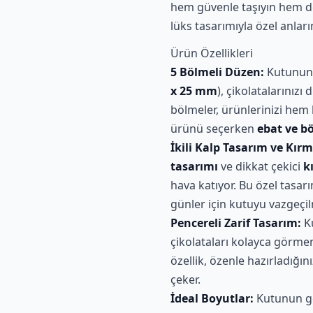
hem güvenle taşıyın hem de 
lüks tasarımıyla özel anlar
Ürün Özellikleri
5 Bölmeli Düzen:
Kutunun 
x 25 mm
), çikolatalarınızı
bölmeler, ürünlerinizi hem
ürünü seçerken
ebat ve bö
İkili Kalp Tasarım ve Kırmı
tasarımı
ve dikkat çekici
k
hava katıyor. Bu özel tasarı
günler için kutuyu vazgeçilm
Pencereli Zarif Tasarım:
K
çikolataları kolayca görmen
özellik, özenle hazırladığını
çeker.
İdeal Boyutlar:
Kutunun ge