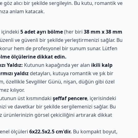
göz alıcı bir şekilde sergileyin. Bu kutu, romantik ve
ınıza anlam katacak.
içindeki
5 adet ayrı bölme
(her biri
38 mm x 38 mm
 düzenli ve güvenli bir şekilde yerleştirmenizi sağlar. Bu
 korur hem de profesyonel bir sunum sunar. Lütfen
lme ölçülerine dikkat edin.
zı Yaldız:
Kutunun kapağında yer alan
ikili kalp
ırmızı yaldız
detayları, kutuya romantik ve şık bir
m, özellikle Sevgililer Günü, nişan, düğün gibi özel
ez kılıyor.
utunun üst kısmındaki
şeffaf pencere
, içerisindeki
izi ve davetkar bir şekilde sergilemenizi sağlar. Bu
z ürünlerinizin görsel çekiciliğini artırarak dikkat
nel ölçüleri
6x22.5x2.5 cm'dir.
Bu kompakt boyut,