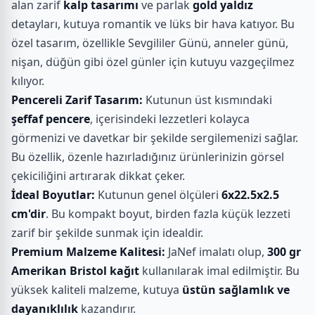
alan zarif
kalp tasarımı
ve parlak
gold yaldız
detayları, kutuya romantik ve lüks bir hava katıyor. Bu
özel tasarım, özellikle Sevgililer Günü, anneler günü,
nişan, düğün gibi özel günler için kutuyu vazgeçilmez
kılıyor.
Pencereli Zarif Tasarım:
Kutunun üst kısmındaki
şeffaf pencere
, içerisindeki lezzetleri kolayca
görmenizi ve davetkar bir şekilde sergilemenizi sağlar.
Bu özellik, özenle hazırladığınız ürünlerinizin görsel
çekiciliğini artırarak dikkat çeker.
İdeal Boyutlar:
Kutunun genel ölçüleri
6x22.5x2.5
cm'dir
. Bu kompakt boyut, birden fazla küçük lezzeti
zarif bir şekilde sunmak için idealdir.
Premium Malzeme Kalitesi:
JaNef imalatı olup,
300 gr
Amerikan Bristol kağıt
kullanılarak imal edilmiştir. Bu
yüksek kaliteli malzeme, kutuya
üstün sağlamlık ve
dayanıklılık
kazandırır.