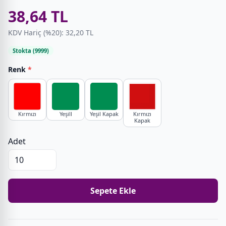
38,64 TL
KDV Hariç (%20): 32,20 TL
Stokta (9999)
Renk
*
Kırmızı
Yeşill
Yeşil Kapak
Kırmızı
Kapak
Adet
Sepete Ekle