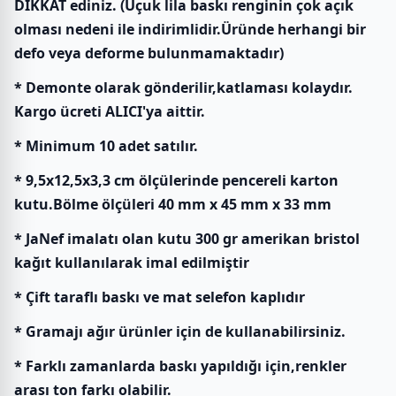
DİKKAT ediniz. (Uçuk lila baskı renginin çok açık
olması nedeni ile indirimlidir.Üründe herhangi bir
defo veya deforme bulunmamaktadır)
* Demonte olarak gönderilir,katlaması kolaydır.
Kargo ücreti ALICI'ya aittir.
* Minimum 10 adet satılır.
* 9,5x12,5x3,3 cm ölçülerinde pencereli karton
kutu.Bölme ölçüleri 40 mm x 45 mm x 33 mm
* JaNef imalatı olan kutu 300 gr amerikan bristol
kağıt kullanılarak imal edilmiştir
* Çift taraflı baskı ve mat selefon kaplıdır
* Gramajı ağır ürünler için de kullanabilirsiniz.
* Farklı zamanlarda baskı yapıldığı için,renkler
arası ton farkı olabilir.