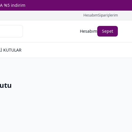
A %5 indirim
Hesabım
Siparişlerim
Hesabım
Sepet
İ KUTULAR
Kutu