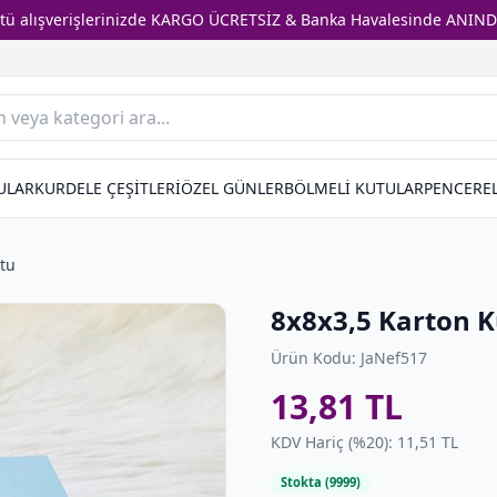
stü alışverişlerinizde KARGO ÜCRETSİZ & Banka Havalesinde ANIND
ULAR
KURDELE ÇEŞİTLERİ
ÖZEL GÜNLER
BÖLMELİ KUTULAR
PENCEREL
tu
8x8x3,5 Karton 
Ürün Kodu: JaNef517
13,81 TL
KDV Hariç (%20): 11,51 TL
Stokta (9999)