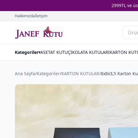
2999TL ve ü
Hakkımızda
İletişim
Kategoriler
ASETAT KUTU
ÇİKOLATA KUTULARI
KARTON KUT
▾
Ana Sayfa
/
Kategoriler
/
KARTON KUTULAR
/
8x8x3,5 Karton Ku