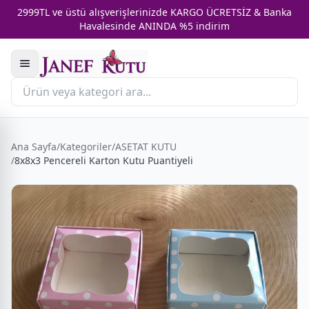
2999TL ve üstü alışverişlerinizde KARGO ÜCRETSİZ & Banka
Havalesinde ANINDA %5 indirim
Ana Sayfa
/
Kategoriler
/
ASETAT KUTU
/
8x8x3 Pencereli Karton Kutu Puantiyeli