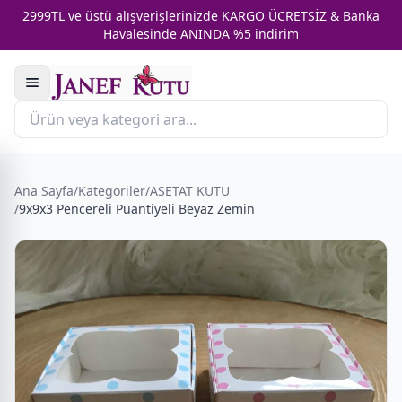
2999TL ve üstü alışverişlerinizde KARGO ÜCRETSİZ & Banka
Havalesinde ANINDA %5 indirim
Ana Sayfa
/
Kategoriler
/
ASETAT KUTU
/
9x9x3 Pencereli Puantiyeli Beyaz Zemin