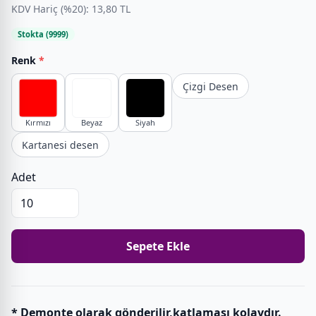
KDV Hariç (%20): 13,80 TL
Stokta (9999)
Renk
*
Çizgi Desen
Kırmızı
Beyaz
Siyah
Kartanesi desen
Adet
Sepete Ekle
* Demonte olarak gönderilir,katlaması kolaydır.