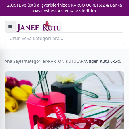
2999TL ve üstü alışverişlerinizde KARGO ÜCRETSİZ & Banka
Havalesinde ANINDA %5 indirim
Ana Sayfa
/
Kategoriler
/
KARTON KUTULAR
/
Altıgen Kutu 6x6x6