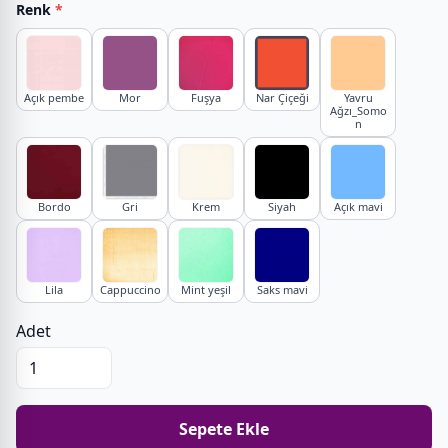
Renk
*
Açık pembe
Mor
Fuşya
Nar Çiçeği
Yavru
Ağzı_Somo
n
Bordo
Gri
Krem
Siyah
Açık mavi
Lila
Cappuccino
Mint yeşil
Saks mavi
Adet
Sepete Ekle